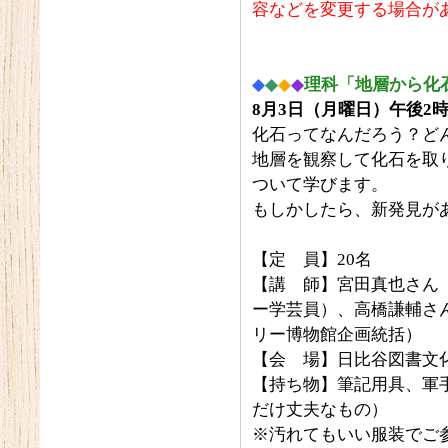
容などを変更する場合が
◆
◆
◆
◆
理科「地層から化
8
月3日（月曜日）午後2時
化石ってなんだろう？ど
地層を観察して化石を取
ついて学びます。
もしかしたら、新発見が
【定 員】20名
【講 師】宮田真也さん
ー学芸員）、高橋謙輔さ
リー博物館企画統括）
【会 場】日比谷図書文化
【持ち物】筆記用具、軍
だけ丈夫なもの）
※汚れてもいい服装でご