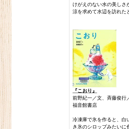
けがえのない水の美しさ
涼を求めて水辺を訪れた
『こおり』
前野紀一／文、斉藤俊行
福音館書店
冷凍庫で氷を作ると、白
き氷のシロップみたいに