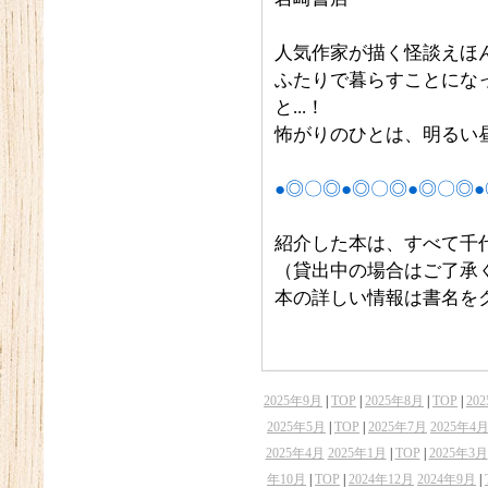
人気作家が描く怪談えほ
ふたりで暮らすことにな
と...！
怖がりのひとは、明るい
●◎〇◎●◎〇◎●◎〇◎●
紹介した本は、すべて千
（貸出中の場合はご了承
本の詳しい情報は書名を
2025年9月
|
TOP
|
2025年8月
|
TOP
|
20
2025年5月
|
TOP
|
2025年7月
2025年4
2025年4月
2025年1月
|
TOP
|
2025年3月
年10月
|
TOP
|
2024年12月
2024年9月
|