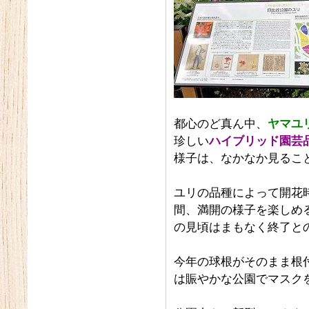
都心のど真ん中、
ヤマユ
珍しい
ハイブリッド園芸
様子は、なかなか見るこ
ユリの品種によって開花
間、満開の様子を楽しめ
の見頃はまもなく終了と
今年の球根がそのまま根
は賑やかな公園でマスク