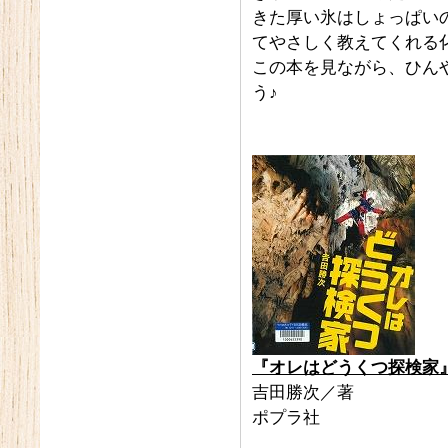
きた厚い氷はしょっぱい
てやさしく教えてくれる
この本を見ながら、ひん
う♪
『オレはどうくつ探検家
吉田勝次／著
ポプラ社