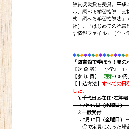
館賞奨励賞を受賞。平成
ル、調べる学習指導・支
式 調べる学習指導法』
社）、『はじめての読書
す情報ファイル』（全国
◆
◆
◆
◆
◆
◆
◆
◆
◆
◆
◆
◆
◆
◆
◆
「図書館で学ぼう！夏のわ
【対 象 者】 小学3・4
【参 加 費】
理科
600円
【申込方法】
すべての日
した。
①
千代田区在住･在学
⇒
7月15日（水曜日）・
②
一般受付
⇒
7月17日（金曜日
（①で定員になった場