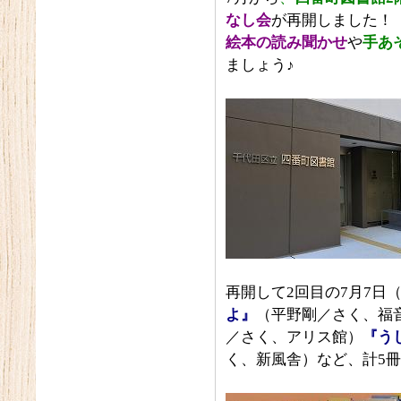
なし会
が再開しました！
絵本の読み聞かせ
や
手あ
ましょう♪
再開して2回目の7月7日
よ』
（平野剛／さく、福
／さく、アリス
館
）
『う
く、新風舎）など、計5