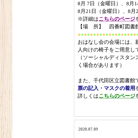
8月 7日（金曜日）、8月
8月21日（金曜日）、8月
※詳細は
こちらのページ
【場 所】 四番町図書館
●
●
●
●
●
●
●
●
●
●
●
●
●
●
●
●
●
●
●
おはなし会の会場には、
人向けの椅子をご用意し
（ソーシャルディスタン
く場合があります）
また、千代田区立図書館
票の記入・マスクの着用
詳しくは
こちらのページ
2020.07.09