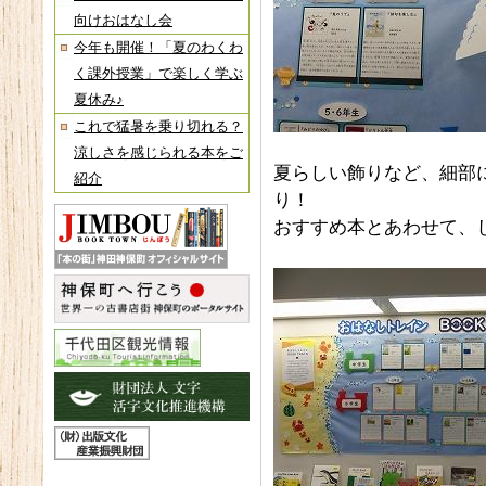
向けおはなし会
今年も開催！「夏のわくわ
く課外授業」で楽しく学ぶ
夏休み♪
これで猛暑を乗り切れる？
涼しさを感じられる本をご
夏らしい飾りなど、細部
紹介
り！
おすすめ本とあわせて、