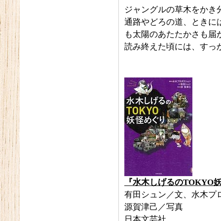
ジャングルの草木をかき
通路やどろの道、ときに
も太陽のあたたかさも届
読み終えた頃には、すっ
『水木しげるのTOKYO
有田シュン／文、水木プ
源賀津己／写真
日本文芸社