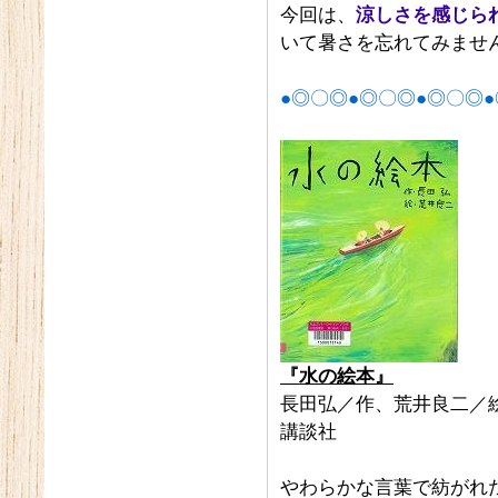
今回は、
涼しさを感じら
いて暑さを忘れてみませ
●◎〇◎●◎〇◎●◎〇◎●
『水の絵本』
長田弘／作、荒井良二／
講談社
やわらかな言葉で紡がれ