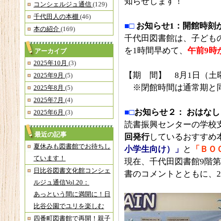
知らせします！
コンシェルジュ通信
(129)
千代田人の本棚
(46)
■□
お知らせ1：開館時刻
本の紹介
(169)
千代田図書館は、子ども
を1時間早めて、
午前9時
アーカイブ
2025年10月
(3)
【期 間】 8月1日（土
2025年9月
(5)
※閉館時間は通常期と
2025年8月
(5)
2025年7月
(4)
■□
お知らせ２： おはなし
2025年6月
(3)
読書振興センターの学校
最近の記事
回発行
しているおすすめ
夏休みも図書館でお待ちし
小学生向け）」
と
「ＢＯ
ています！
現在、千代田図書館9階第
日比谷図書文化館コンシェ
書のコメントとともに、2
ルジュ通信Vol.20：
あっという間に満開に！日
比谷公園でユリを楽しむ
四番町図書館で再開！親子