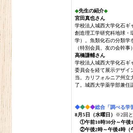
◆
先生の紹介
◆
宮田真也さん
学校法人城西大学化石ギャ
創造理工学研究科地球・
学）。魚類化石の分類学
（特別会員、友の会幹事
高橋謙輔さん
学校法人城西大学化石ギ
委員会を経て展示デザイ
当。カリフォルニア州立
了。城西大学薬学部兼任
◆
◆
◆
◆
総合「調べる学
8
月5日（水曜日）
※2回
①午前10時30分～午後1
②午後2時～午後4時（午