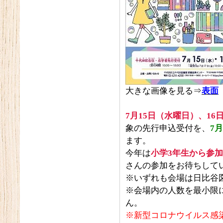
大きな画像を見る⇒
表面
7
月15日（水曜日）、16
象の先行申込受付を、
7
ます。
今年は
小学3年生から参
さんの参加をお待ちして
※いずれも会場は日比谷
※会場内の人数を最小限
ん。
※新型コロナウイルス感