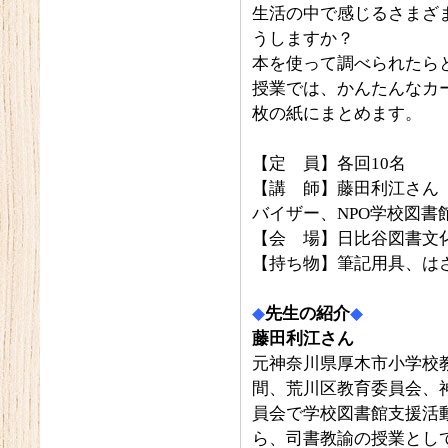
生活の中で感じるさまざ
うしますか？
本を使って調べられたら
授業では、かんたんなカ
枚の紙にまとめます。
【定 員】各回10名
【講 師】藤田利江さん
バイザー、NPO学校図書
【会 場】日比谷図書文化
【持ち物】筆記用具、は
◆
先生の紹介
◆
藤田利江さん
元神奈川県厚木市小学校教
間、荒川区教育委員会、
員会で学校図書館支援活動
ら、司書教諭の授業として