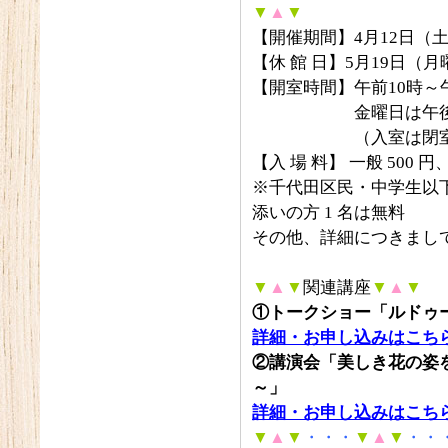
▼
▲
▼
【開催期間】4月12日（土
【休 館 日】5月19日（
【開室時間】午前10時～
金曜日は午後8時ま
（入室は閉室30
【入 場 料】 一般 500 円
※千代田区民・中学生以
添いの方 1 名は無料
その他、詳細につきまし
▼
▲
▼
関連講座
▼
▲
▼
①トークショー「ルドゥ
詳細・お申し込みはこち
②講演会「美しき花の姿
～」
詳細・お申し込みはこち
▼
▲
▼
・・・
▼
▲
▼
・・