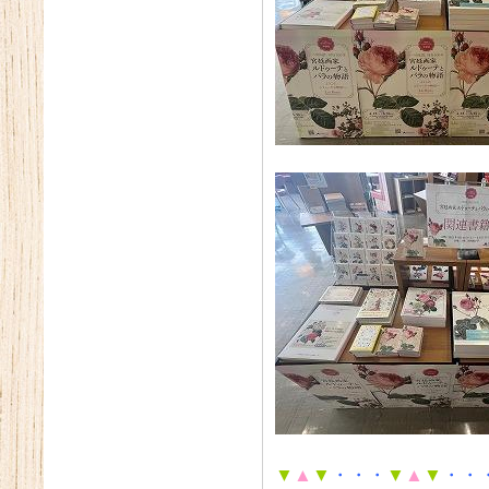
▼
▲
▼
・
・・
▼
▲
▼
・・