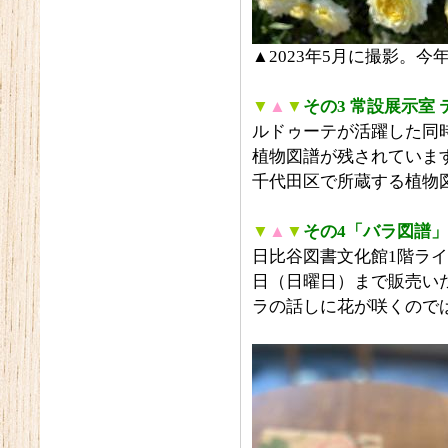
▲2023年5月に撮影。
▼
▲
▼
その3 常設展示室
ルドゥーテが活躍した同
植物図譜が残されていま
千代田区で所蔵する植物
▼
▲
▼
その4「バラ図譜
日比谷図書文化館1階ライ
日（日曜日）まで販売い
ラの話しに花が咲くので