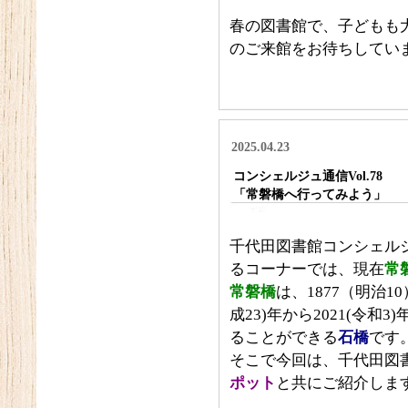
春の図書館で、子どもも
のご来館をお待ちしてい
2025.04.23
コンシェルジュ通信Vol.78
「常磐橋へ行ってみよう」
千代田図書館コンシェル
るコーナーでは、現在
常
常磐橋
は、1877（明治1
成23)年から2021(令
ることができる
石橋
です
そこで今回は、千代田図
ポット
と共にご紹介しま