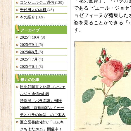
「花の画家」、「バラの
コンシェルジュ通信
(129)
である ピエール・ジョ
千代田人の本棚
(46)
ョゼフィーヌが蒐集した
本の紹介
(169)
姿を見ることができる『
す。
アーカイブ
2025年10月
(3)
2025年9月
(5)
2025年8月
(5)
2025年7月
(4)
2025年6月
(3)
最近の記事
日比谷図書文化館コンシェ
ルジュ通信vol.49
特別展『バラ図譜』刊行
200年「宮廷画家ルドゥー
テとバラの物語」のご案内
区立図書館5館で「ヨムキ
クちよだ2025」開催中！