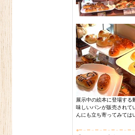
展示中の絵本に登場する
味しいパンが販売されて
んにも立ち寄ってみては
●━－━－━－━－━－━－━