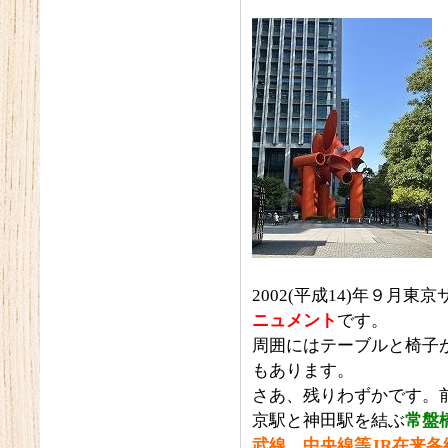
2002(平成14)年９月
ニュメント
です。
周囲にはテーブルと椅子
もあります。
さあ、残りわずかです。
京駅と神田駅を結ぶ
常盤
武線
、
中央線等JR在来各