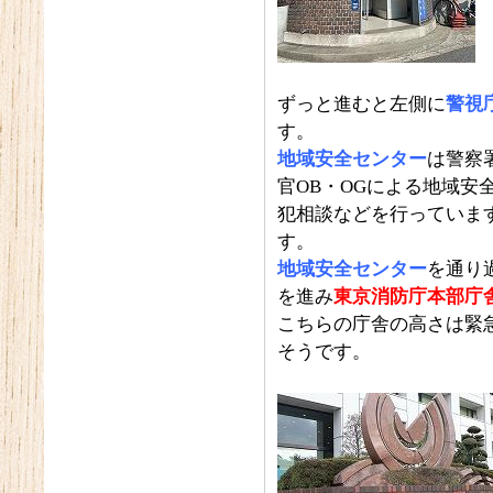
ずっと進むと左側に
警視
す。
地域安全センター
は警察
官OB・OGによる地域
犯相談などを行っていま
す。
地域安全センター
を通り
を進み
東京消防庁本部庁
こちらの庁舎の高さは緊
そうです。