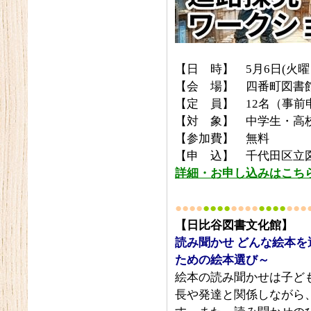
【日 時】 5月6日(火曜
【会 場】 四番町図書館
【定 員】 12名（事前
【対 象】 中学生・高
【参加費】 無料
【申 込】 千代田区立
詳細・お申し込みはこち
●●●●
●●●●
●●●●
●●●●
●●●
【日比谷図書文化館】
読み聞かせ どんな絵本
ための絵本選び～
絵本の読み聞かせは子ど
長や発達と関係しながら