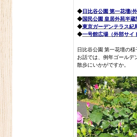
◆
日比谷公園 第一花壇(
◆
国民公園 皇居外苑半
◆
東京ガーデンテラス紀尾井町
◆
一号館広場（外部サイ
日比谷公園 第一花壇の
お話では、例年ゴールデ
散歩にいかがですか。