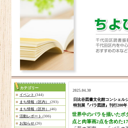
カテゴリー
2025.04.30
イベント
(344)
日比谷図書文化館コンシェルジュ通
まち情報（区内）
(293)
特別展『バラ図譜』刊行200
まち情報（区外）
(46)
世界中のバラを描いたボタ
活動レポート
(306)
点と肉筆画2点を含めた1
お知らせ
(26)