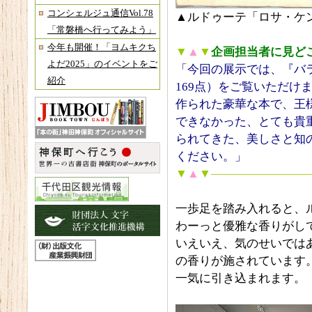
コンシェルジュ通信Vol.78
▲ルドゥーテ「ロサ・ケン
「常磐橋へ行ってみよう」
今年も開催！「ヨムキクち
▼
▲
▼
企画担当者に見ど
よだ2025」のイベントをご
「今回の展示では、『バ
紹介
169点）をご覧いただけ
作られた豪華な本で、王
できなかった、とても貴
られてきた、美しさと知
ください。」
▼
▲
▼――――――――
一歩足を踏み入れると、
わーっと優雅な香りがし
いえいえ、気のせいでは
の香りが施されています。
一気に引き込まれます。