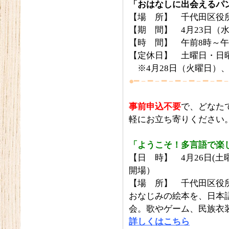
「おはなしに出会えるパ
【場 所】 千代田区役所
【期 間】 4月23日（
【時 間】 午前8時～午
【定休日】 土曜日・日
※4月28日（火曜日）、
●━－━－━－━－━－━－━
事前申込不要
で、どなた
軽にお立ち寄りください
「ようこそ！多言語で楽
【日 時】 4月26日(土
開場）
【場 所】 千代田区役所
おなじみの絵本を、日本
会。歌やゲーム、民族衣
詳しくはこちら