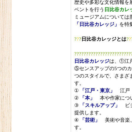
歴史や多彩な文化情報を
ベントを行う
日比谷カレ
ミュージアムについては
「日比谷カレッジ」
を特
?
?
?
日比谷カレッジとは
?
?
????????????????????????
日比谷カレッジ
は、①江
⑤センスアップの5つの
つのスタイルで、さまざ
す。
①
「江戸・東京」
江戸・
②
「本」
本や作家につい
③
「スキルアップ」
ビジ
提供します。
④
「芸術」
美術や音楽、
す。