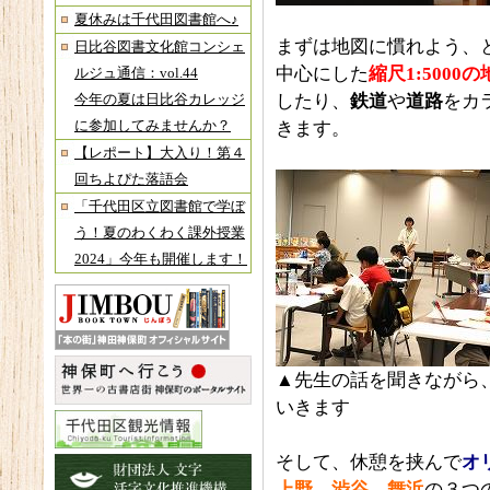
夏休みは千代田図書館へ♪
まずは地図に慣れよう、
日比谷図書文化館コンシェ
中心にした
縮尺1:5000
ルジュ通信：vol.44
したり、
鉄道
や
道路
をカ
今年の夏は日比谷カレッジ
に参加してみませんか？
きます。
【レポート】大入り！第４
回ちよぴた落語会
「千代田区立図書館で学ぼ
う！夏のわくわく課外授業
2024」今年も開催します！
▲先生の話を聞きながら
いきます
そして、休憩を挟んで
オ
上野、渋谷、舞浜
の３つ