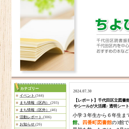
カテゴリー
2024.07.30
イベント
(344)
【レポート】千代田区立図書館
まち情報（区内）
(293)
やシールが大活躍♪ 透明シー
まち情報（区外）
(46)
小学３年生から６年生ま
活動レポート
(306)
館
、
四番町図書館
の3館
お知らせ
(26)