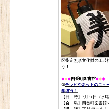
区指定無形文化財の工芸
う！
◆
◆
◆
四番町図書館
◆
◆
◆
①
テレビやネットのニュー
学ぼう！
【日 時】7月31日（水曜
【会 場】四番町図書館5