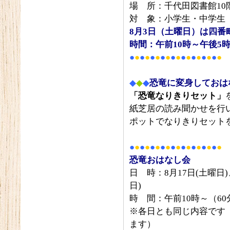
場 所：千代田図書館10
対 象：小学生・中学生
8
月3日（土曜日）は四番
時間：午前10時～午後5
●
●
●
●
●
●
●
●
●
●
●
●
●
●
●
●
●
●
◆
◆
◆
恐竜に変身しておは
「恐竜なりきりセット」
紙芝居の読み聞かせを行
ポットでなりきりセット
●
●
●
●
●
●
●
●
●
●
●
●
●
●
●
●
●
●
恐竜おはなし会
日 時：8月17日(土曜日)
日)
時 間：午前10時～（6
※各日とも同じ内容です
ます）