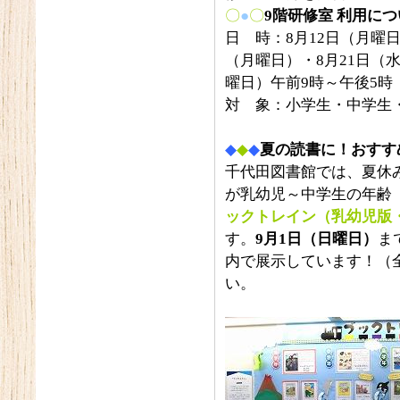
〇
●
〇
9
階研修室 利用につ
日 時：8月12日（月曜日
（月曜日）・8月21日（水
曜日）午前9時～午後5時
対 象：小学生・中学生
◆
◆
◆
夏の読書に！おすす
千代田図書館では、夏休
が乳幼児～中学生の年齢
ックトレイン（乳幼児版
す。
9
月1日（日曜日）
ま
内で展示しています！（
い。