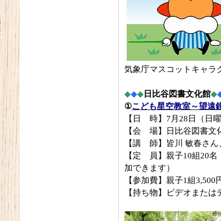
気象庁マスコットキャラク
◆
◆
◆
日比谷図書文化館
◆
①
こども星空教室～望遠
【日 時】7月28日（日曜
【会 場】日比谷図書文化
【講 師】皆川 敏春さん
【定 員】親子10組20
加できます）
【参加費】親子1組3,50
【持ち物】ビデオまたは