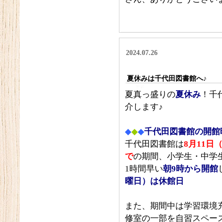
2024.07.26
夏休みは千代田図書館へ♪
夏真っ盛りの
夏休み
！千
介します♪
◆
◆
◆
千代田図書館の開館
千代田図書館は
8月11日
で
の期間、小学生・中学
1時間早い
朝9時から開館
曜日）は休館日
また、期間中は学習環境
修室の一部を自習スペー