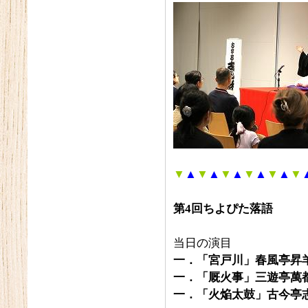
▼
▲
▼
▲
▼
▲
▼
▲
▼
▲
▼
第4回ちよぴた落語
当日の演目
一．「宮戸川」春風亭昇
一．「厩火事」三遊亭萬
一．「火焔太鼓」古今亭