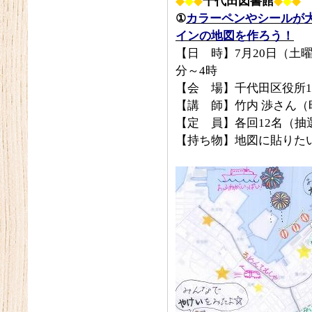
◆
◆
◆
千代田図書館
◆
◆
◆
①
カラーペンやシールが
インの地図を作ろう！
【日 時】7月20日（土曜
分～4時
【会 場】千代田区役所1
【講 師】竹内 渉さん
【定 員】各回12名（抽
【持ち物】地図に貼りた