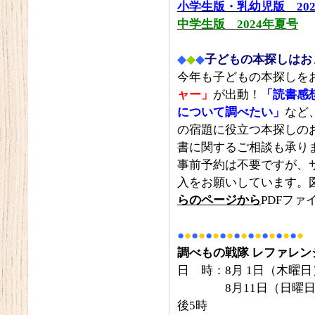
小学生版・乳幼児版 20
中学生版 2024年夏号
◆
◆
◆
子どもの本探しはお
今年も子どもの本探しを
ャー」
が出動！
「読書感
について調べたい」
など
の宿題に役立つ本探しの
書に関するご相談も承り
事前予約は不要ですが、
入をお願いしています。
らのページから
PDFフ
●
●
●
●
●
●
●
●
●
●
●
●
●
●
●
●
●
●
調べもの戦隊 レファレン
日 時：8月 1日（木曜日
8月11日（日曜日・祝
後5時