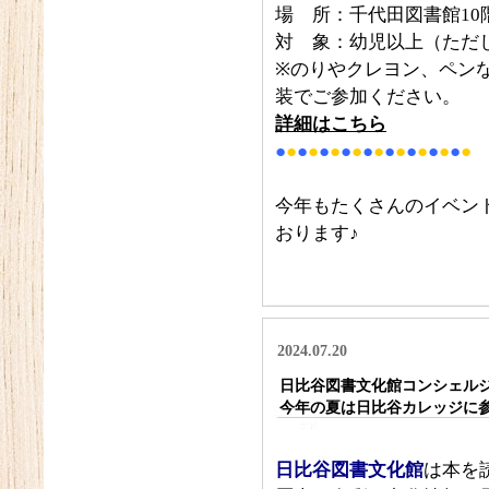
場 所：千代田図書館10
対 象：幼児以上（ただ
※のりやクレヨン、ペン
装でご参加ください。
詳細はこちら
●
●
●
●
●
●
●
●
●
●
●
●
●
●
●
●
●
●
今年もたくさんのイベン
おります♪
2024.07.20
日比谷図書文化館コンシェルジュ通
今年の夏は日比谷カレッジに
日比谷図書文化館
は本を