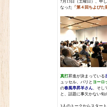
7月13日（土曜日）、申
なった
「第４回ちよぴた
真打
昇進が決まっている
ュッセル、パリと
ヨーロ
の
春風亭昇羊さん
、そし
と、話題に事欠かない旬
3人のトークからスター