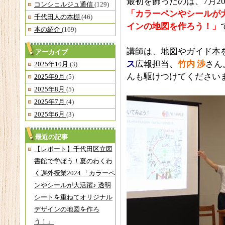
最初を飾ったのは、7月2
コンシェルジュ通信
(129)
「カラーペンやシールが
千代田人の本棚
(46)
インの地図を作ろう！」
本の紹介
(169)
講師は、地図やガイド本
アーカイブ
ス
広報担当、
竹内 渉
さん
2025年10月
(3)
んも駆けつけてください
2025年9月
(5)
2025年8月
(5)
2025年7月
(4)
2025年6月
(3)
最近の記事
【レポート】千代田区立図
書館で学ぼう！夏のわくわ
く課外授業2024 「カラーペ
ンやシールが大活躍♪ 透明
シートを重ねてオリジナル
デザインの地図を作ろ
う！」