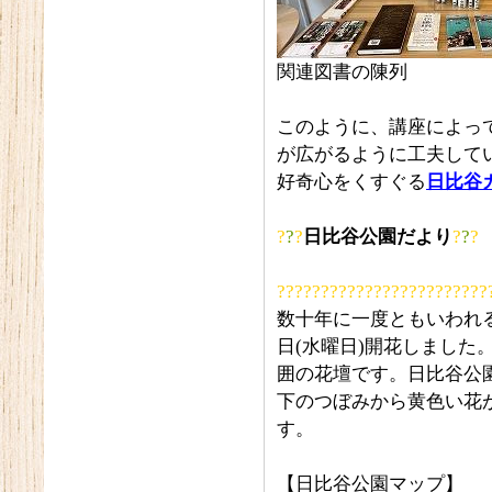
関連図書の陳列
このように、講座によっ
が広がるように工夫して
好奇心をくすぐる
日比谷
?
?
?
日比谷公園だより
?
?
?
????????????????????????
数十年に一度ともいわれる
日(水曜日)開花しました
囲の花壇です。日比谷公園
下のつぼみから黄色い花
す。
【日比谷公園マップ】