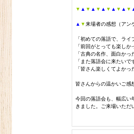
▼
▲
▼
▲
▼
▲
▼
▲
▼
▲
▼
▲
▼
来場者の感想（アン
「初めての落語で、ライ
「前回がとっても楽しか
「古典の名作、面白かっ
「また落語会に来たいで
「皆さん楽しくてよかっ
皆さんからの温かいご感
今回の落語会も、幅広い
きました。ご来場いただ