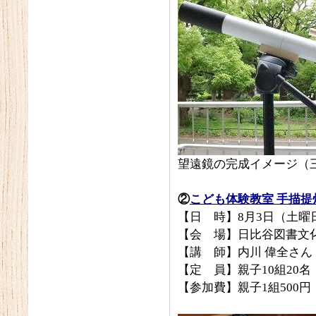
望遠鏡の完成イメージ（
②
こども体験教室 手描提
【日 時】8月3日（土曜日
【会 場】日比谷図書文化
【講 師】内川 偉全さん
【定 員】親子10組20
【参加費】親子1組500